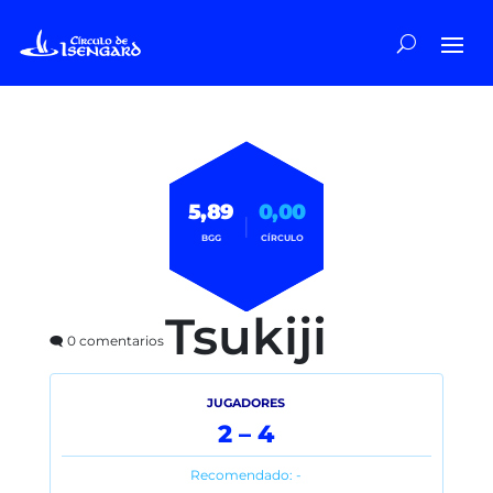
5,89
0,00
|
BGG
CÍRCULO
Tsukiji
🗨️ 0 comentarios
JUGADORES
2 – 4
Recomendado: -