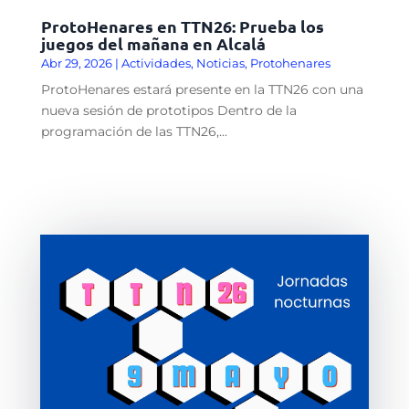
ProtoHenares en TTN26: Prueba los
juegos del mañana en Alcalá
Abr 29, 2026
|
Actividades
,
Noticias
,
Protohenares
ProtoHenares estará presente en la TTN26 con una
nueva sesión de prototipos Dentro de la
programación de las TTN26,...