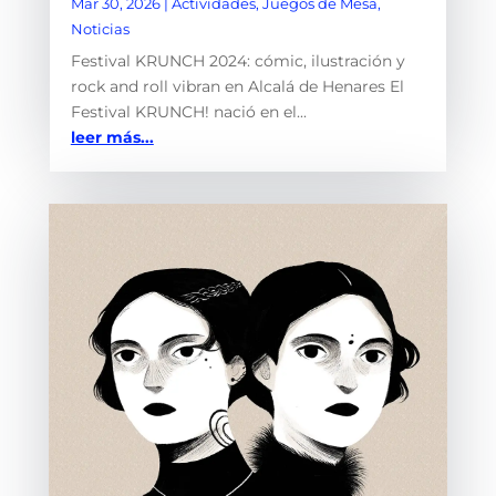
Mar 30, 2026
|
Actividades
,
Juegos de Mesa
,
Noticias
Festival KRUNCH 2024: cómic, ilustración y
rock and roll vibran en Alcalá de Henares El
Festival KRUNCH! nació en el...
leer más...