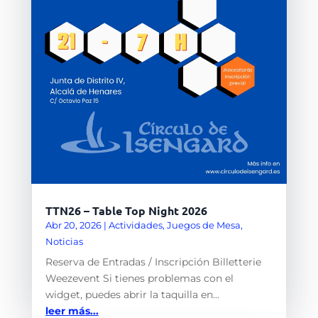
TTN26 – Table Top Night 2026
Abr 20, 2026
|
Actividades
,
Juegos de Mesa
,
Noticias
Reserva de Entradas / Inscripción Billetterie
Weezevent Si tienes problemas con el
widget, puedes abrir la taquilla en...
leer más...