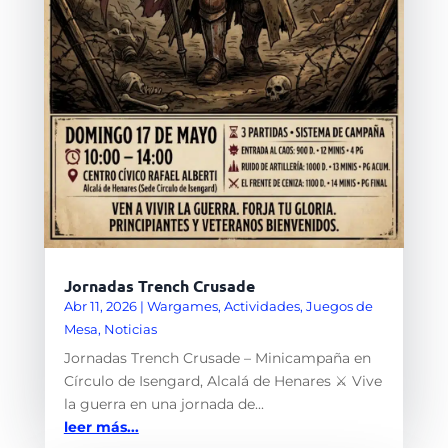
Jornadas Trench Crusade
Abr 11, 2026
|
Wargames
,
Actividades
,
Juegos de
Mesa
,
Noticias
Jornadas Trench Crusade – Minicampaña en
Círculo de Isengard, Alcalá de Henares ⚔️ Vive
la guerra en una jornada de...
leer más...