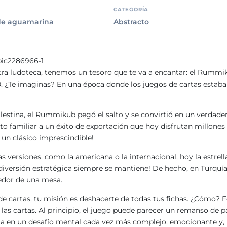
CATEGORÍA
de aguamarina
Abstracto
estra ludoteca, tenemos un tesoro que te va a encantar: el Rumm
0. ¿Te imaginas? En una época donde los juegos de cartas estaba
lestina, el Rummikub pegó el salto y se convirtió en un verdad
 familiar a un éxito de exportación que hoy disfrutan millones d
 un clásico imprescindible!
ersiones, como la americana o la internacional, hoy la estrella i
 diversión estratégica siempre se mantiene! De hecho, en Turquía
dedor de una mesa.
de cartas, tu misión es deshacerte de todas tus fichas. ¿Cómo
las cartas. Al principio, el juego puede parecer un remanso de p
orma en un desafío mental cada vez más complejo, emocionante y, 