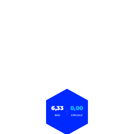
6,33
0,00
|
BGG
CÍRCULO