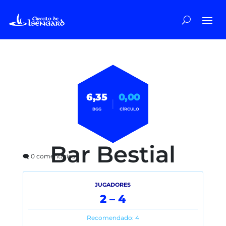
6,35
0,00
|
BGG
CÍRCULO
Bar Bestial
🗨️ 0 comentarios
JUGADORES
2 – 4
Recomendado: 4