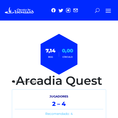
7,14
0,00
|
BGG
CÍRCULO
Arcadia Quest
🗨️ 0 comentarios
JUGADORES
2 – 4
Recomendado: 4