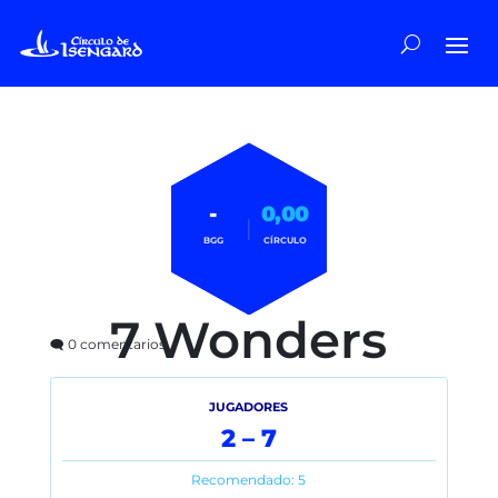
-
0,00
|
BGG
CÍRCULO
7 Wonders
🗨️ 0 comentarios
JUGADORES
2 – 7
Recomendado: 5