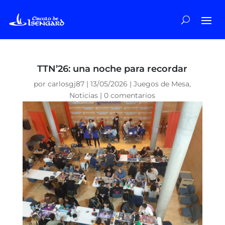
TTN’26: una noche para recordar
por
carlosgj87
|
13/05/2026
|
Juegos de Mesa
,
Noticias
|
0 comentarios