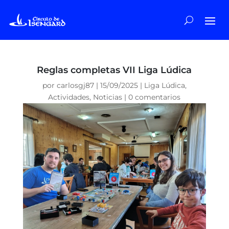
Reglas completas VII Liga Lúdica
por
carlosgj87
|
15/09/2025
|
Liga Lúdica
,
Actividades
,
Noticias
|
0 comentarios